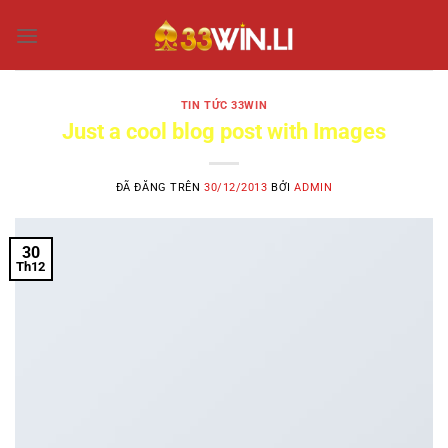
Chuyển
đến
nội
dung
TIN TỨC 33WIN
Just a cool blog post with Images
ĐÃ ĐĂNG TRÊN
30/12/2013
BỞI
ADMIN
30
Th12