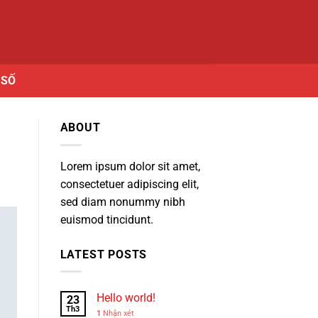
 SỐ
ABOUT
Lorem ipsum dolor sit amet,
consectetuer adipiscing elit,
sed diam nonummy nibh
euismod tincidunt.
LATEST POSTS
Hello world!
23
Th3
1
Nhận xét