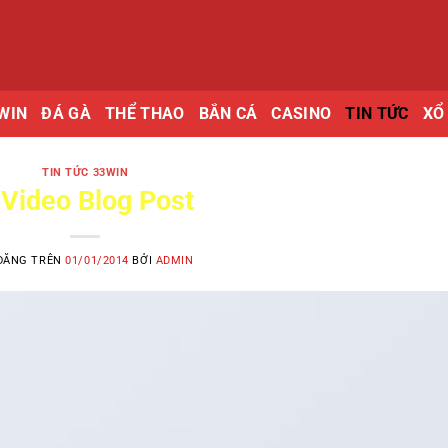
WIN
ĐÁ GÀ
THỂ THAO
BẮN CÁ
CASINO
TIN TỨC
XỔ
TIN TỨC 33WIN
 Video Blog Post
ĐĂNG TRÊN
01/01/2014
BỞI
ADMIN