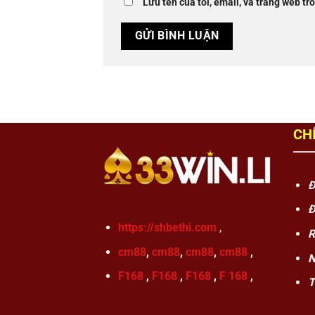
Lưu tên của tôi, email, và trang web tro
CH
Đ
Đ
https://shbethi.com
,
R
cm88
,
cm88
,
cm88
,
cm88
,
N
F168
,
F168
,
F168
,
F 168
,
T