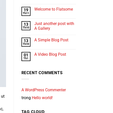
Welcome to Flatsome
19
Th11
Just another post with
13
Th10
A Gallery
A Simple Blog Post
13
Th10
A Video Blog Post
01
Th1
RECENT COMMENTS
A WordPress Commenter
 ut
trong
Hello world!
c,
TAG CLOUD