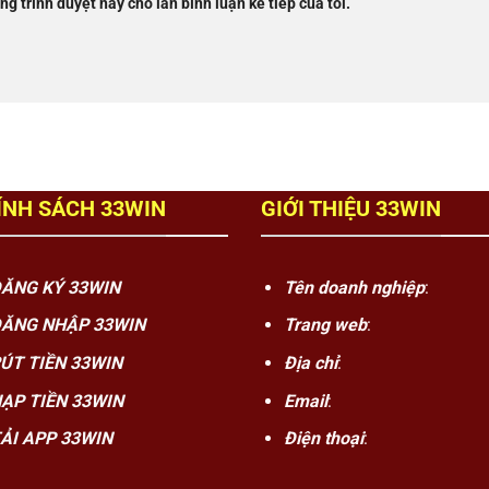
ng trình duyệt này cho lần bình luận kế tiếp của tôi.
ÍNH SÁCH 33WIN
GIỚI THIỆU 33WIN
ĂNG KÝ 33WIN
Tên doanh nghiệp
:
ĂNG NHẬP 33WIN
Trang web
:
ÚT TIỀN 33WIN
Địa chỉ
:
ẠP TIỀN 33WIN
Email
:
ẢI APP 33WIN
Điện thoại
: