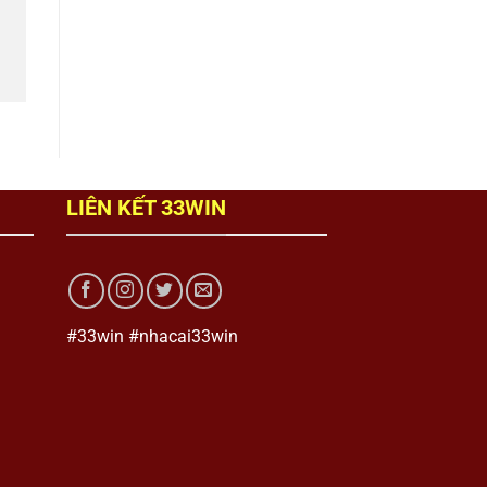
LIÊN KẾT 33WIN
#33win #nhacai33win