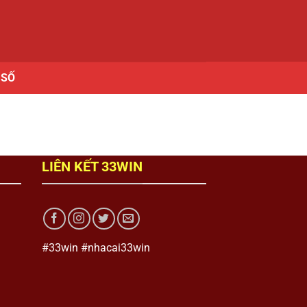
 SỐ
LIÊN KẾT 33WIN
#33win #nhacai33win