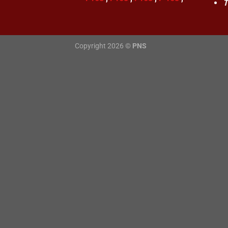
T
Copyright 2026 ©
PNS