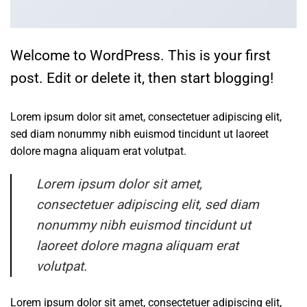
Welcome to WordPress. This is your first
post. Edit or delete it, then start blogging!
Lorem ipsum dolor sit amet, consectetuer adipiscing elit,
sed diam nonummy nibh euismod tincidunt ut laoreet
dolore magna aliquam erat volutpat.
Lorem ipsum dolor sit amet,
consectetuer adipiscing elit, sed diam
nonummy nibh euismod tincidunt ut
laoreet dolore magna aliquam erat
volutpat.
Lorem ipsum dolor sit amet, consectetuer adipiscing elit,