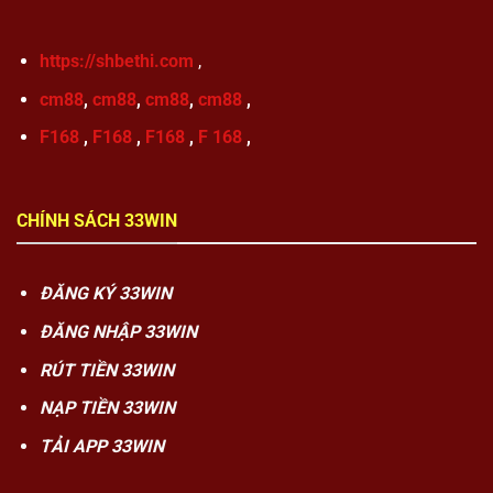
https://shbethi.com
,
cm88
,
cm88
,
cm88
,
cm88
,
F168
,
F168
,
F168
,
F 168
,
CHÍNH SÁCH 33WIN
ĐĂNG KÝ 33WIN
ĐĂNG NHẬP 33WIN
RÚT TIỀN 33WIN
NẠP TIỀN 33WIN
TẢI APP 33WIN