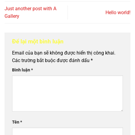
Just another post with A
Hello world!
Gallery
Để lại một bình luận
Email của bạn sẽ không được hiển thị công khai.
Các trường bắt buộc được đánh dấu
*
Bình luận
*
Tên
*