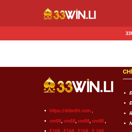
Chuyển
đến
nội
dung
33
CH
Đ
Đ
https://shbethi.com
,
R
cm88
,
cm88
,
cm88
,
cm88
,
N
F168
,
F168
,
F168
,
F 168
,